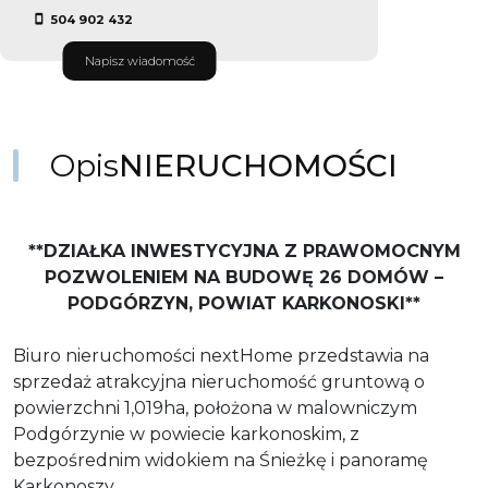
504 902 432
Napisz wiadomość
Opis
NIERUCHOMOŚCI
**DZIAŁKA INWESTYCYJNA Z PRAWOMOCNYM
POZWOLENIEM NA BUDOWĘ 26 DOMÓW –
PODGÓRZYN, POWIAT KARKONOSKI**
Biuro nieruchomości nextHome przedstawia na
sprzedaż atrakcyjna nieruchomość gruntową o
powierzchni 1,019ha, położona w malowniczym
Podgórzynie w powiecie karkonoskim, z
bezpośrednim widokiem na Śnieżkę i panoramę
Karkonoszy.