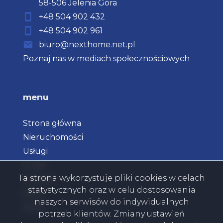
58-506 Jelenia Góra
+48 504 902 432
+48 504 902 961
biuro@nexthome.net.pl
Poznaj nas w mediach społecznościowych
menu
Strona główna
Nieruchomości
Usługi
O nas
Ta strona wykorzystuje pliki cookies w celach
Kontakt
statystycznych oraz w celu dostosowania
Blog
naszych serwisów do indywidualnych
Rodo
potrzeb klientów. Zmiany ustawień