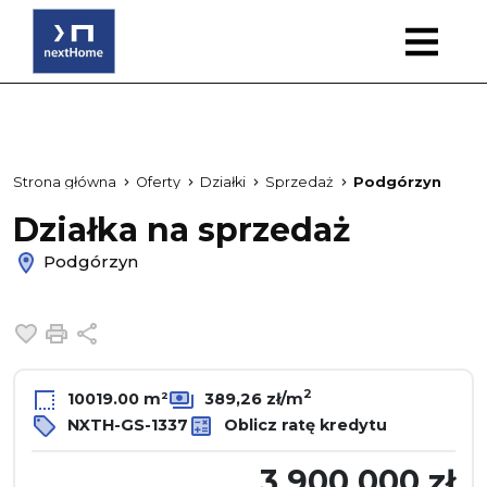
Strona główna
Oferty
Działki
Sprzedaż
Podgórzyn
Działka na sprzedaż
Podgórzyn
Dodaj do ulubionych
Drukuj
Udostępnij
2
10019.00 m²
389,26 zł/m
NXTH-GS-1337
Oblicz ratę kredytu
3 900 000 zł