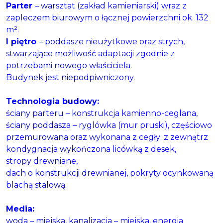
Parter
– warsztat (zakład kamieniarski) wraz z
zapleczem biurowym o łącznej powierzchni ok. 132
m².
I piętro
– poddasze nieużytkowe oraz strych,
stwarzające możliwość adaptacji zgodnie z
potrzebami nowego właściciela.
Budynek jest niepodpiwniczony.
Technologia budowy:
ściany parteru – konstrukcja kamienno-ceglana,
ściany poddasza – ryglówka (mur pruski), częściowo
przemurowana oraz wykonana z cegły; z zewnątrz
kondygnacja wykończona licówką z desek,
stropy drewniane,
dach o konstrukcji drewnianej, pokryty ocynkowaną
blachą stalową.
Media:
woda – miejska, kanalizacja – miejska, energia