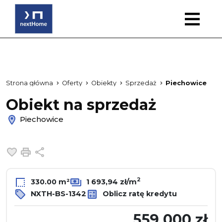
Strona główna
Oferty
Obiekty
Sprzedaż
Piechowice
Obiekt na sprzedaż
Piechowice
Dodaj do ulubionych
Drukuj
Udostępnij
2
330.00 m²
1 693,94 zł/m
NXTH-BS-1342
Oblicz ratę kredytu
559 000 zł