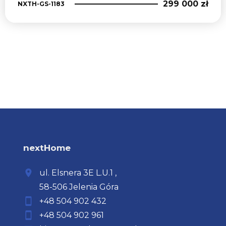
299 000 zł
NXTH-GS-1183
nextHome
ul. Elsnera
3E L.U.1
,
58-506 Jelenia Góra
+48 504 902 432
+48 504 902 961