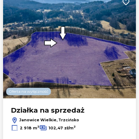
Dodaj 
Oferta na wyłączność
Leaflet
|
© OpenMapTiles
© OpenStreetMap contributors
Działka na sprzedaż
Janowice Wielkie, Trzcińsko
2
2
2 918 m
102,47 zł/m