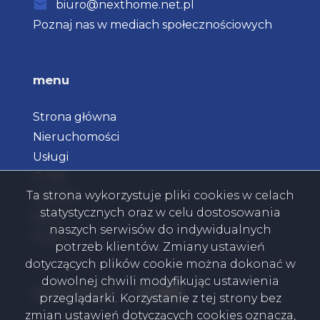
biuro@nexthome.net.pl
Poznaj nas w mediach społecznościowych
menu
Strona główna
Nieruchomości
Usługi
O nas
Ta strona wykorzystuje pliki cookies w celach
Kontakt
statystycznych oraz w celu dostosowania
Blog
naszych serwisów do indywidualnych
Rodo
potrzeb klientów. Zmiany ustawień
dotyczących plików cookie można dokonać w
dowolnej chwili modyfikując ustawienia
Facebook
Facebook
Facebook
Facebook
social media
przeglądarki. Korzystanie z tej strony bez
zmian ustawień dotyczących cookies oznacza,