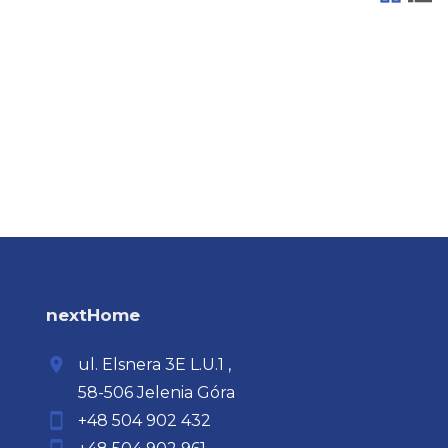
tabela
list
nextHome
ul. Elsnera
3E L.U.1
,
58-506 Jelenia Góra
+48 504 902 432