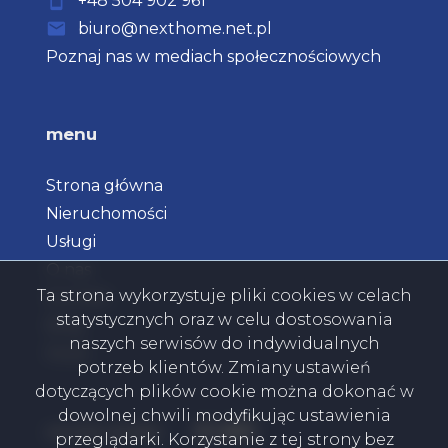
+48 504 902 961
biuro@nexthome.net.pl
Poznaj nas w mediach społecznościowych
menu
Strona główna
Nieruchomości
Usługi
O nas
Ta strona wykorzystuje pliki cookies w celach
Kontakt
statystycznych oraz w celu dostosowania
Blog
naszych serwisów do indywidualnych
Rodo
potrzeb klientów. Zmiany ustawień
dotyczących plików cookie można dokonać w
dowolnej chwili modyfikując ustawienia
Facebook
Facebook
Facebook
Facebook
social media
przeglądarki. Korzystanie z tej strony bez